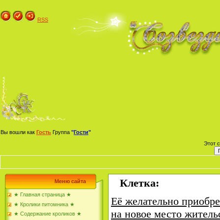
RSS
Вы вошли как
Гость
Группа
"
Гости
"
Этот 
Клетка:
Меню сайта
★ Главная страница ★
Её желательно приобре
★ Кролики питомника ★
на новое место житель
★ Содержание кроликов ★