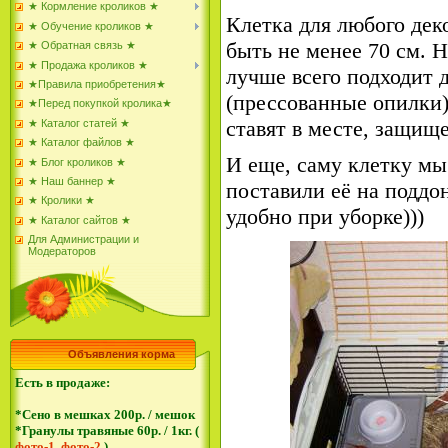
★ Кормление кроликов ★
Клетка для любого дек
★ Обучение кроликов ★
быть не менее 70 см. Н
★ Обратная связь ★
★ Продажа кроликов ★
лучше всего подходит 
★Правила приобретения★
(прессованные опилки)
★Перед покупкой кролика★
ставят в месте, защище
★ Каталог статей ★
★ Каталог файлов ★
И еще, саму клетку мы
★ Блог кроликов ★
★ Наш баннер ★
поставили её на поддо
★ Кролики ★
удобно при уборке)))
★ Каталог сайтов ★
Для Администрации и
Модераторов
Объявления корма
Есть в продаже:
*Сено в мешках 200р. / мешок
*Гранулы травяные 60р. / 1кг. (
фото-1
,
фото-2
)