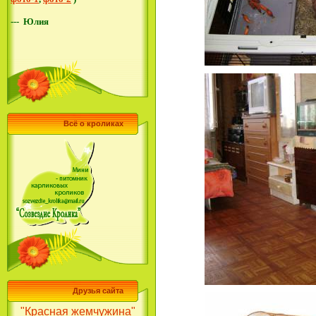
---
Ю
лия
Всё о кроликах
Друзья сайта
"Красная жемчужина"