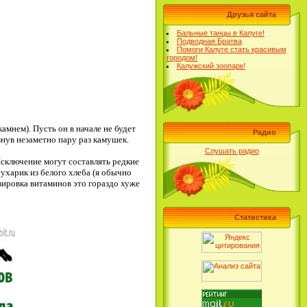
Друзья сайта
Бальные танцы в Калуге!
Подводная Братва
Помоги Калуге стать красивым
городом!
Калужский зоопарк!
амнем). Пусть он в начале не будет
Радио
знув незаметно пару раз камушек.
Слушать радио
сключение могут составлять редкие
ухарик из белого хлеба (я обычно
зировка витаминов это гораздо хуже
Статистика