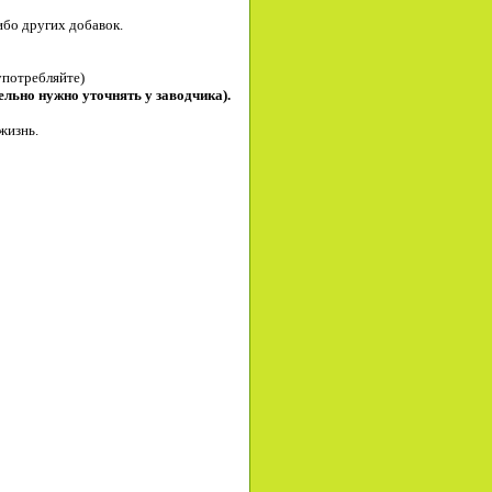
либо других добавок.
употребляйте)
льно нужно уточнять у заводчика).
жизнь.