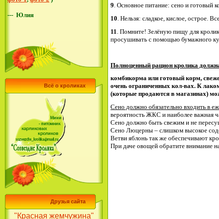
9
. Основное питание: сено и готовый 
---
Ю
лия
10
. Нельзя: сладкое, кислое, острое.
11
. Помните! Зелёную пищу для кролик
просушивать с помощью бумажного ку
Полноценный рацион кролика должна
комбикорма или готовый корм, свеже
очень ограниченных кол-вах. К лаком
Всё о кроликах
(которые продаются в магазинах) мож
Сено должно обязательно входить в е
вероятность ЖКС и наиболее важная ч
Сено должно быть свежим и не пересу
Сено Люцерны – слишком высокое содер
Ветви яблонь так же обеспечивают кр
При даче овощей обратите внимание на
Друзья сайта
"Красная жемчужина"