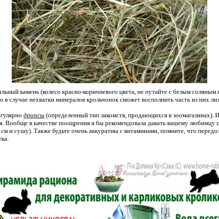
льный камень (колесо красно-коричневого цвета, не путайте с белым соляным к
о в случае нехватки минералов крольчонок сможет восполнить часть из них ли
егулярно
дропсы
(определенный тип лакомств, продающихся в зоомагазинах). И
я. Вообще в качестве поощрения я бы рекомендовала давать вашему любимцу с
 см и сушу). Также будьте очень аккуратны с витаминами, помните, что передо
тка.