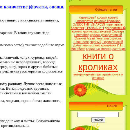
ом количестве (фрукты, овощи,
Облако тегов
Карликовый кролик
кролик
ают пищу, у них снижается аппетит,
Гомеопатия
лечение кроликов
ЭЛВЕСТИН
ЛИАРСИН
препараты
Хелветет
ТРАВМАТИН
декоративный
кролик
кролик карликовый
Словарь
арения. В таких случаях надо
Photoshop
кролик декоративный
Олений
Агути
Генетика окрасов
Шиншилла
чёрный
Тюрингенский
ом количестве), так как подобные корма
Д.Альтман
молоко крольчихи
И.Н.
Михайлов
кроличье молоко
лактация
книги о
 иван-чай, лопух, сурепку, пырей,
травами не перебарщивать, вообще
кроликах
ерну, вику, горох и другие бобовые
е рекомендуется кормить кроликов все
ветеринарные препараты
книга о
лечении
вному рациону. Лучше всего животные
ны. Ветки плодовых деревьев,
ой системы и внезапной смерти.
нка, ландыш, вороний глаз, живокость,
Поиск
е плодоножку и листья. Белокочанную
та противопоказана.