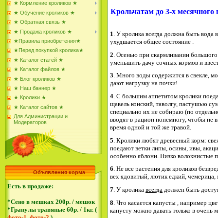
★ Кормление кроликов ★
Крольчатам до 3-х месячного 
★ Обучение кроликов ★
★ Обратная связь ★
★ Продажа кроликов ★
1
. У кролика всегда должна быть вода
ухудшается общее состояние .
★Правила приобретения★
★Перед покупкой кролика★
2
. Осенью при скармливании большого 
★ Каталог статей ★
уменьшить дачу сочных кормов и ввест
★ Каталог файлов ★
3
. Много воды содержится в свекле, мо
★ Блог кроликов ★
дают нагрузку на почки!
★ Наш баннер ★
4
. С большим аппетитом кролики поеда
★ Кролики ★
щавель конский, таволгу, пастушью су
★ Каталог сайтов ★
специально их не собираю (по отдельно
Для Администрации и
вводят в рацион понемногу, чтобы не 
Модераторов
время одной и той же травой.
5
. Кролики любят древесный корм: св
поедают ветки липы, осины, ивы, акац
особенно яблони. Низко волокнистые 
6
. Не все растения для кроликов безвре
Объявления корма
вех ядовитый, лютик едкий, чемерица,
Есть в продаже:
7
. У кролика
всегда
должен быть доступ
*Сено в мешках 200р. / мешок
8
. Что касается капусты , например цв
*Гранулы травяные 60р. / 1кг. (
капусту можно давать только в очень м
фото-1
,
фото-2
)