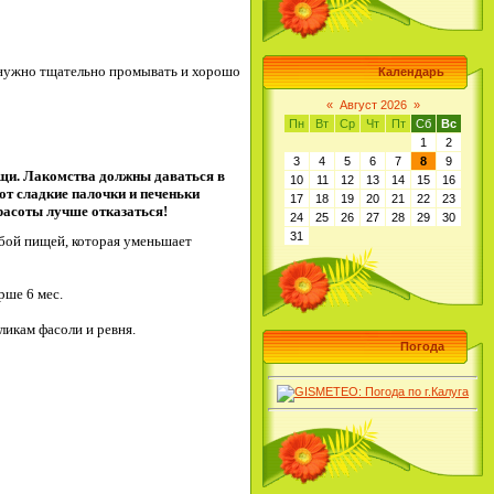
, нужно тщательно промывать и хорошо
Календарь
«
Август 2026
»
Пн
Вт
Ср
Чт
Пт
Сб
Вс
1
2
3
4
5
6
7
8
9
ощи. Лакомства должны даваться в
10
11
12
13
14
15
16
от сладкие палочки и печеньки
17
18
19
20
21
22
23
красоты лучше отказаться!
24
25
26
27
28
29
30
31
бой пищей, которая уменьшает
рше 6 мес.
ликам фасоли и ревня.
Погода