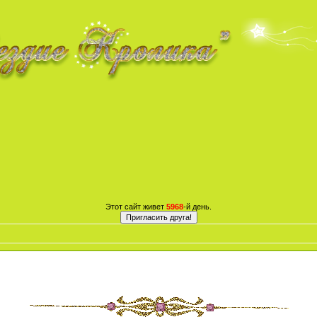
Этот сайт живет
5968
-й день.