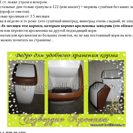
1 ст. ложке утром и вечером.
Остальные дни только гранулы к-122 (или аналог) + морковь сушёная без каких 
(проф.от глистов)
олько кроликам от 3.5 месяцев
а в неделю и то реже. (это сушёный виноград, виноград очень сладкий, не зло
-4х месяцев тем кормом, которым кормил крольчонка заводчик (это обязате
рм или перевести крольчонка на другой подходящий корм.
ьчатам или крольчатам из больших пометов, но не как постоянный корм на всю 
 можно почитать на страничке...
-1, ПЗК-93-1274