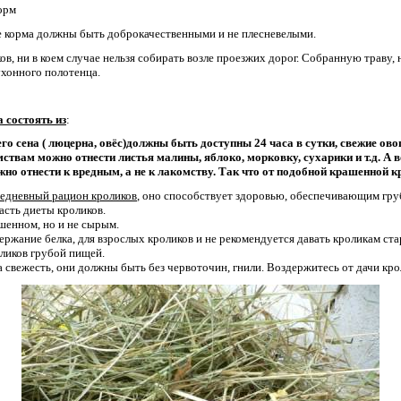
корм
 Все корма должны быть доброкачественными и не плесневелыми.
ов, ни в коем случае нельзя собирать возле проезжих дорог. Собранную траву
хонного полотенца.
 состоять из
:
го сена ( люцерна, овёс)должны быть доступны 24 часа в сутки, свежие ов
ствам можно отнести листья малины, яблоко, морковку, сухарики и т.д.
А в
но отнести к вредным, а не к лакомству. Так что от подобной крашенной 
жедневный рацион кроликов
, оно способствует здоровью, обеспечивающим гру
асть диеты кроликов.
шенном, но и не сырым.
жание белка, для взрослых кроликов и не рекомендуется давать кроликам ста
оликов грубой пищей.
 свежесть, они должны быть без червоточин, гнили. Воздержитесь от дачи кро