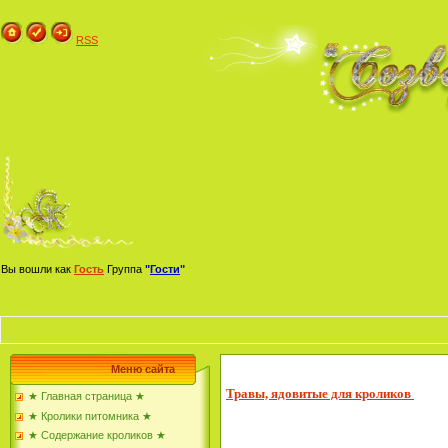
RSS
Вы вошли как
Гость
Группа
"
Гости
"
Меню сайта
Травы, ядовитые для кроликов
★ Главная страница ★
★ Кролики питомника ★
★ Содержание кроликов ★