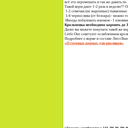
всё это перемешать и так же давать по 
Такой корм дают 1-2 раза в неделю!!! 
1-2 семечки (не жаренные) тыквенные 
1/4 чернослива (от безоара) - можно т
Иногда побаловать изюмом - 1 изюминк
Крольчонка необходимо кормить до 3
Далее вы можете покупать такой же ко
Little One советуют ослабленным крол
Подробнее о корме и составе Литл Ван
«О готовых кормах для кроликов»
*
Гранулы комбикорм к-122, ПК-90, ПК-90