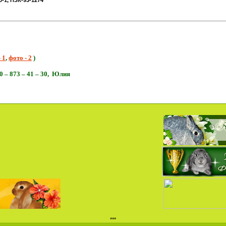
 1
,
фото - 2
)
 – 873 – 41 – 30,
Ю
лия
***