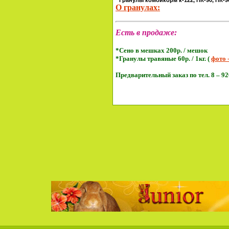
О гранулах:
Есть в продаже:
*Сено в мешках 200р. / мешок
*Гранулы травяные 60р. / 1кг.
(
фото -
Предварительный заказ по тел. 8 – 920