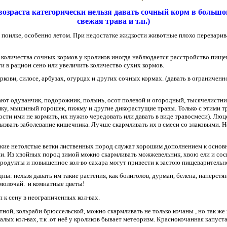
возраста категорически нельзя давать сочный корм в больш
свежая трава и т.п.)
 в поилке, особенно летом. При недостатке жидкости животные плохо переварив
количества сочных кормов у кроликов иногда наблюдается расстройство пищев
и в рацион сено или увеличить количество сухих кормов.
ркови, силосе, арбузах, огурцах и других сочных кормах. (давать в ограниченн
ют одуванчик, подорожник, полынь, осот полевой и огородный, тысячелистник,
мку, мышиный горошек, пижму и другие дикорастущие травы. Только с этими 
сти ими не кормить, их нужно чередовать или давать в виде травосмеси). Люц
вызвать заболевание кишечника. Лучше скармливать их в смеси со злаковыми. Н
ежие нетолстые ветки лиственных пород служат хорошим дополнением к осно
ии. Из хвойных пород зимой можно скармливать можжевельник, хвою ели и сос
продукты и повышенное кол-во сахара могут привести к застою пищеварительн
дны: нельзя давать им такие растения, как болиголов, дурман, белена, наперстя
 молочай. и комнатные цветы!
 к сену в неограниченных кол-вах.
етной, кольраби брюссельской, можно скармливать не только кочаны , но так ж
алых кол-вах, т.к .от неё у кроликов бывает метеоризм. Краснокочанная капус