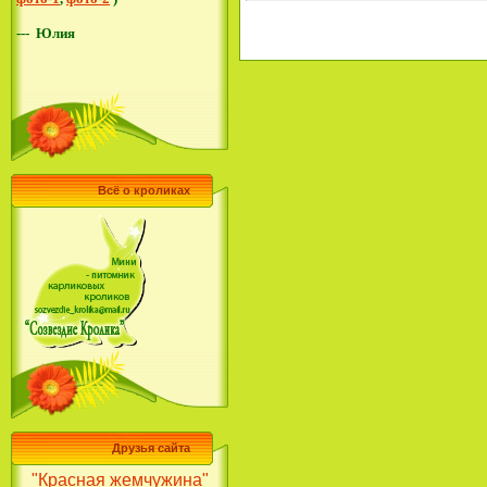
---
Ю
лия
Всё о кроликах
Друзья сайта
"Красная жемчужина"