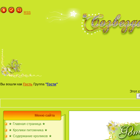
RSS
Вы вошли как
Гость
Группа
"
Гости
"
Этот 
Меню сайта
★ Главная страница ★
★ Кролики питомника ★
★ Содержание кроликов ★