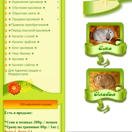
★ Кормление кроликов ★
★ Обучение кроликов ★
★ Обратная связь ★
★ Продажа кроликов ★
★Правила приобретения★
★Перед покупкой кролика★
★ Каталог статей ★
★ Каталог файлов ★
★ Блог кроликов ★
★ Наш баннер ★
★ Кролики ★
★ Каталог сайтов ★
Для Администрации и
Модераторов
Объявления корма
Есть в продаже:
*Сено в мешках 200р. / мешок
*Гранулы травяные 60р. / 1кг. (
фото-1
,
фото-2
)